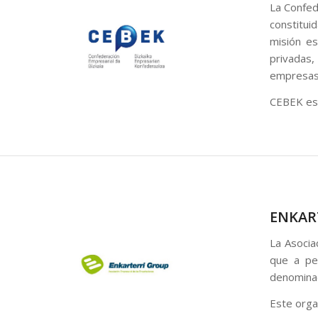
La Confed
constitui
misión es
privadas,
empresas
CEBEK es 
ENKAR
La Asocia
que a pe
denominad
Este orga