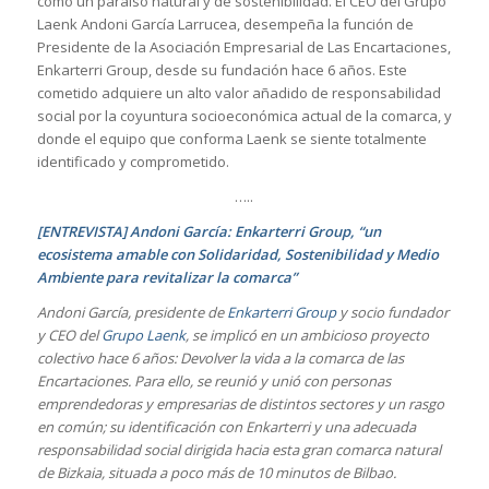
como un paraíso natural y de sostenibilidad. El CEO del Grupo
Laenk Andoni García Larrucea, desempeña la función de
Presidente de la Asociación Empresarial de Las Encartaciones,
Enkarterri Group, desde su fundación hace 6 años. Este
cometido adquiere un alto valor añadido de responsabilidad
social por la coyuntura socioeconómica actual de la comarca, y
donde el equipo que conforma Laenk se siente totalmente
identificado y comprometido.
…..
[ENTREVISTA] Andoni García: Enkarterri Group, “un
ecosistema amable con Solidaridad, Sostenibilidad y Medio
Ambiente para revitalizar la comarca”
Andoni García, presidente de
Enkarterri Group
y socio fundador
y CEO del
Grupo Laenk
, se implicó en un ambicioso proyecto
colectivo hace 6 años: Devolver la vida a la comarca de las
Encartaciones. Para ello, se reunió y unió con personas
emprendedoras y empresarias de distintos sectores y un rasgo
en común; su identificación con Enkarterri y una adecuada
responsabilidad social dirigida hacia esta gran comarca natural
de Bizkaia, situada a poco más de 10 minutos de Bilbao.