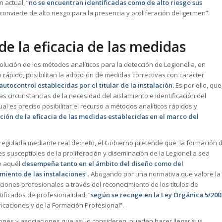
n actual, “
no se encuentran identificadas como de alto riesgo sus
 convierte de alto riesgo para la presencia y proliferación del germen”.
 de la eficacia de las medidas
olución de los métodos analíticos para la detección de Legionella, en
o rápido, posibilitan la adopción de medidas correctivas con carácter
autocontrol establecidas por el titular de la instalación.
Es por ello, que
as circunstancias de la necesidad del aislamiento e identificación del
l es preciso posibilitar el recurso a métodos analíticos rápidos y
cación de la eficacia de las medidas establecidas en el marco del
 regulada mediante real decreto, el Gobierno pretende que la formación d
es susceptibles de la proliferación y diseminación de la Legionella sea
e aquél
desempeña tanto en el ámbito del diseño como del
iento de las instalaciones
”. Abogando por una normativa que valore la
aciones profesionales a través del reconocimiento de los títulos de
tificados de profesionalidad, “
según se recoge en la Ley Orgánica 5/200
ificaciones y de la Formación Profesional”.
ones y asociaciones que así lo consideren, pueden hacer llegar sus