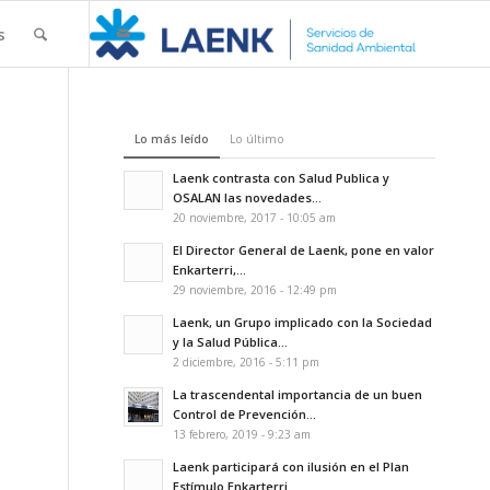
s
Lo más leído
Lo último
Laenk contrasta con Salud Publica y
OSALAN las novedades...
20 noviembre, 2017 - 10:05 am
El Director General de Laenk, pone en valor
Enkarterri,...
29 noviembre, 2016 - 12:49 pm
Laenk, un Grupo implicado con la Sociedad
y la Salud Pública...
2 diciembre, 2016 - 5:11 pm
La trascendental importancia de un buen
Control de Prevención...
13 febrero, 2019 - 9:23 am
Laenk participará con ilusión en el Plan
Estímulo Enkarterri...