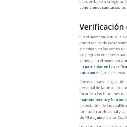
bien, en base a la legislació
condiciones sanitarias
las
Verificación
“En el momento actual la ev
particular los de diagnóstic
inmediato en las tareas de
sin perjuicio en determinad
germen, en el momento actua
en
particular en la verifi
autocontrol
”, reza el texto.
Con esta nueva legislación
personal de las instalacion
“acorde a las funciones qu
mantenimiento y funcionam
acreditación de las cualific
formación profesional y cer
de 19 de junio
, de las Cual
Los ciudadanos, organizaci