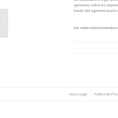
opiniones sobre los aspect
través del siguiente buzón 
La trascendental
importancia de un
buen Control de
Vía: www.redaccionmedica
Prevención de
Legionella:...
Aviso Legal
Política de Pri