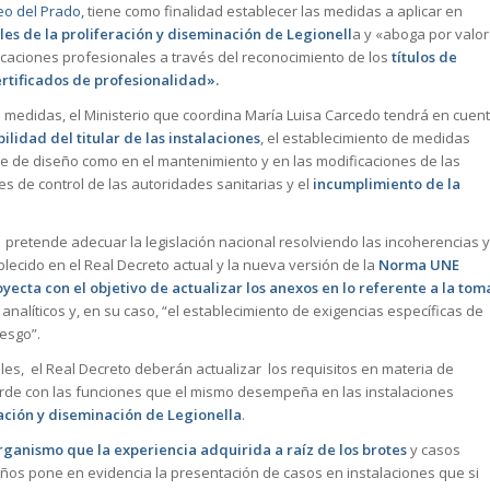
o del Prado,
tiene como finalidad establecer las medidas a aplicar en
les de la proliferación y diseminación de Legionell
a y «aboga por valor
ificaciones profesionales a través del reconocimiento de los
títulos de
rtificados de profesionalidad».
s medidas, el Ministerio que coordina María Luisa Carcedo tendrá en cuen
ilidad del titular de las instalaciones
, el establecimiento de medidas
se de diseño como en el mantenimiento y en las modificaciones de las
des de control de las autoridades sanitarias y el
incumplimiento de la
 pretende adecuar la legislación nacional resolviendo las incoherencias y
blecido en el Real Decreto actual y la nueva versión de la
Norma UNE
yecta con el objetivo de actualizar los anexos en lo referente a la tom
analíticos y, en su caso, “el establecimiento de exigencias específicas de
iesgo”.
les, el Real Decreto deberán actualizar los requisitos en materia de
rde con las funciones que el mismo desempeña en las instalaciones
ración y diseminación de Legionella
.
organismo que la experiencia adquirida a raíz de los brotes
y casos
años pone en evidencia la presentación de casos en instalaciones que si