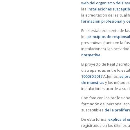
web del organismo del Pase
las
instalaciones susceptib
la acreditación de las cual
formación profesional y ce
En el establecimiento de la
los
principios de responsab
preventivas (tanto en la fa
instalaciones), las activida
normativa.
El proyecto de Real Decreto
discrepancias entre lo esta
100030:2017.
Además,
se pro
de muestras
y los métodos 
instalaciones acorde a su r
Con foto con los profesiona
formación del personal aco
susceptibles
de la prolife
De esta forma,
explica el 
registrados en los últimos 