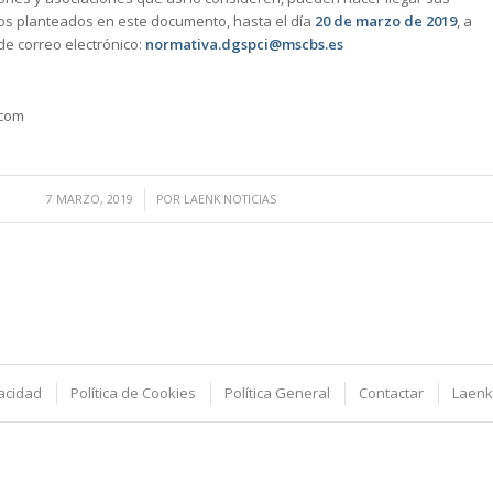
os planteados en este documento, hasta el día
20 de marzo de 2019
, a
de correo electrónico:
normativa.dgspci@mscbs.es
.com
/
7 MARZO, 2019
POR
LAENK NOTICIAS
vacidad
Política de Cookies
Política General
Contactar
Laenk