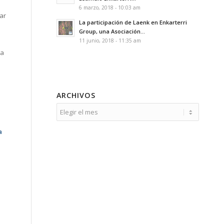
6 marzo, 2018 - 10:03 am
ar
La participación de Laenk en Enkarterri
Group, una Asociación...
11 junio, 2018 - 11:35 am
ta
ARCHIVOS
a