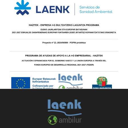
Visitar
ambilur.com
Polígono Industrial Isasi. – Barrio Zubiete 40B. 48192