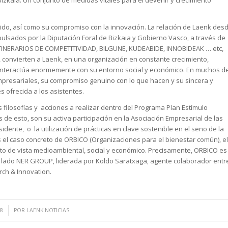
Bizkaia. Un conjunto de medidas vitales para el devenir y crecimiento
rido, así como su compromiso con la innovación. La relación de Laenk des
lsados por la Diputación Foral de Bizkaia y Gobierno Vasco, a través de
TINERARIOS DE COMPETITIVIDAD, BILGUNE, KUDEABIDE, INNOBIDEAK … etc,
 convierten a Laenk, en una organización en constante crecimiento,
 interactúa enormemente con su entorno social y económico. En muchos d
mpresariales, su compromiso genuino con lo que hacen y su sincera y
 ofrecida a los asistentes.
 filosofías y acciones a realizar dentro del Programa Plan Estímulo
 de esto, son su activa participación en la Asociación Empresarial de las
idente, o la utilización de prácticas en clave sostenible en el seno de la
l caso concreto de ORBICO (Organizaciones para el bienestar común), el
to de vista medioambiental, social y económico. Precisamente, ORBICO es
 lado NER GROUP, liderada por Koldo Saratxaga, agente colaborador entr
rch & Innovation.
8
POR
LAENK NOTICIAS