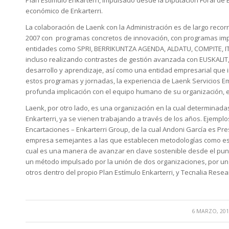
Plan Estímulo Enkarterri, impulsado desde la Diputación Foral de 
económico de Enkarterri.
La colaboración de Laenk con la Administración es de largo recor
2007 con programas concretos de innovación, con programas impu
entidades como SPRI, BERRIKUNTZA AGENDA, ALDATU, COMPITE, I
incluso realizando contrastes de gestión avanzada con EUSKALIT,
desarrollo y aprendizaje, así como una entidad empresarial que
estos programas y jornadas, la experiencia de Laenk Servicios E
profunda implicación con el equipo humano de su organización, es
Laenk, por otro lado, es una organización en la cual determinadas
Enkarterri, ya se vienen trabajando a través de los años. Ejemplos
Encartaciones – Enkarterri Group, de la cual Andoni García es Pres
empresa semejantes a las que establecen metodologías como es e
cual es una manera de avanzar en clave sostenible desde el pun
un método impulsado por la unión de dos organizaciones, por un
otros dentro del propio Plan Estímulo Enkarterri, y Tecnalia Resea
/
6 MARZO, 201