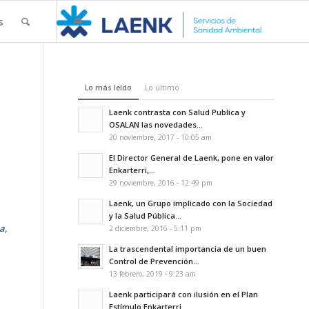
s
Lo más leído
Lo último
Laenk contrasta con Salud Publica y
OSALAN las novedades...
20 noviembre, 2017 - 10:05 am
El Director General de Laenk, pone en valor
Enkarterri,...
29 noviembre, 2016 - 12:49 pm
Laenk, un Grupo implicado con la Sociedad
y la Salud Pública...
a,
2 diciembre, 2016 - 5:11 pm
La trascendental importancia de un buen
Control de Prevención...
13 febrero, 2019 - 9:23 am
Laenk participará con ilusión en el Plan
Estímulo Enkarterri...