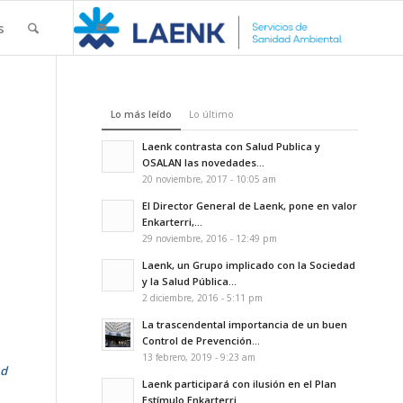
s
Lo más leído
Lo último
Laenk contrasta con Salud Publica y
OSALAN las novedades...
20 noviembre, 2017 - 10:05 am
El Director General de Laenk, pone en valor
Enkarterri,...
29 noviembre, 2016 - 12:49 pm
Laenk, un Grupo implicado con la Sociedad
y la Salud Pública...
2 diciembre, 2016 - 5:11 pm
La trascendental importancia de un buen
Control de Prevención...
13 febrero, 2019 - 9:23 am
ad
Laenk participará con ilusión en el Plan
Estímulo Enkarterri...