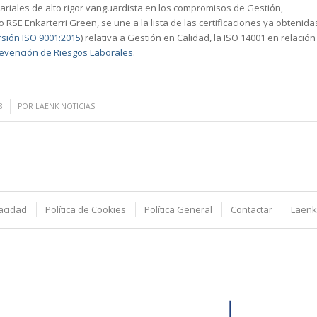
riales de alto rigor vanguardista en los compromisos de Gestión,
 RSE Enkarterri Green, se une a la lista de las certificaciones ya obtenida
rsión ISO 9001:2015
) relativa a Gestión en Calidad, la ISO 14001 en relación
revención de Riesgos Laborales
.
8
POR
LAENK NOTICIAS
vacidad
Política de Cookies
Política General
Contactar
Laenk