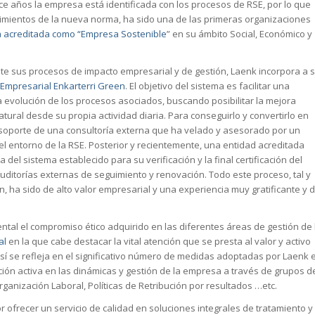
e años la empresa está identificada con los procesos de RSE, por lo que
rimientos de la nueva norma, ha sido una de las primeras organizaciones
 acreditada como “Empresa Sostenible
” en su ámbito Social, Económico y
sus procesos de impacto empresarial y de gestión, Laenk incorpora a 
Empresarial Enkarterri Green
. El objetivo del sistema es facilitar una
a evolución de los procesos asociados, buscando posibilitar la mejora
tural desde su propia actividad diaria. Para conseguirlo y convertirlo en
l soporte de una consultoría externa que ha velado y asesorado por un
 el entorno de la RSE. Posterior y recientemente, una entidad acreditada
del sistema establecido para su verificación y la final certificación del
itorías externas de seguimiento y renovación. Todo este proceso, tal y
 ha sido de alto valor empresarial y una experiencia muy gratificante y 
ntal el compromiso ético adquirido en las diferentes áreas de gestión de 
al
en la que cabe destacar la vital atención que se presta al valor y activo
í se refleja en el significativo número de medidas adoptadas por Laenk 
ación activa en las dinámicas y gestión de la empresa a través de grupos d
Organización Laboral, Políticas de Retribución por resultados …etc.
ofrecer un servicio de calidad en soluciones integrales de tratamiento y